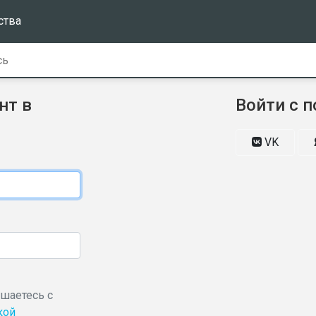
ства
нт в
Войти с 
VK
ашаетесь с
кой