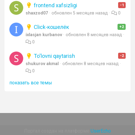
frontend xafsizligi
-1
shaxzod07
обновлен
5 месяцев назад
0
Click-кошелёк
+2
ixlasjan kurbanov
обновлен
8 месяцев назад
0
To'lovni qaytarish
-2
shukurov akmal
обновлен
8 месяцев назад
0
показать все темы
Портал создан на платформе
UserEcho