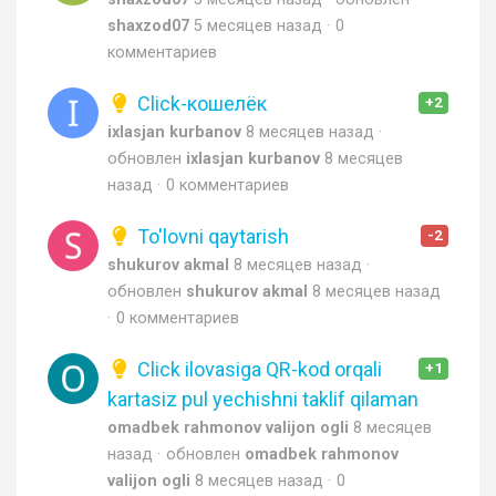
shaxzod07
5 месяцев назад
0
комментариев
Click-кошелёк
+2
ixlasjan kurbanov
8 месяцев назад
обновлен
ixlasjan kurbanov
8 месяцев
назад
0 комментариев
To'lovni qaytarish
-2
shukurov akmal
8 месяцев назад
обновлен
shukurov akmal
8 месяцев назад
0 комментариев
Click ilovasiga QR-kod orqali
+1
kartasiz pul yechishni taklif qilaman
omadbek rahmonov valijon ogli
8 месяцев
назад
обновлен
omadbek rahmonov
valijon ogli
8 месяцев назад
0