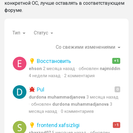
конкретной ОС, лучше оставлять в соответствующем
форуме.
Тип
Статус
Со свежими изменениями
Восстановить
+1
ehson
2 месяца назад
обновлен
najmiddin
4 недели назад
2 комментария
Pul
0
durdona muhammadjanova
3 месяца назад
обновлен
durdona muhammadjanova
3
месяца назад
0 комментариев
frontend xafsizligi
-1
shaxzod07
5 месяцев назад
обновлен