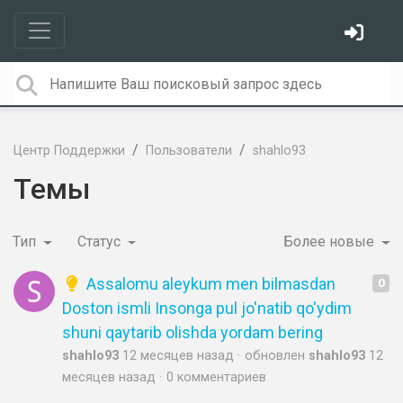
Центр Поддержки
Пользователи
shahlo93
Темы
Тип
Статус
Более новые
Assalomu aleykum men bilmasdan
0
Doston ismli Insonga pul jo'natib qo'ydim
shuni qaytarib olishda yordam bering
shahlo93
12 месяцев назад
обновлен
shahlo93
12
месяцев назад
0 комментариев